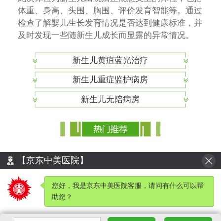
体重、身高、头围、胸围、评价发育智能等。通过
检查了解婴儿生长发育情况是否达到健康标准，并
及时发现一些随新生儿成长而显露的异常情况。
新生儿黄疸蓝光治疗
新生儿重症监护病房
新生儿无陪病房
【京东中美医院】
本站最终解释权归京东中美医院所有
©1999-2019. All Rights Reserved. 冀ICP备15027554号-1
您好，我是京东中美医院客服，请问有什么可以帮
冀公网安备 13108202000508号
医疗广告审查证明文号：廊审批社会【2018】15068号
助您？
服务监督电话：0316-3310060